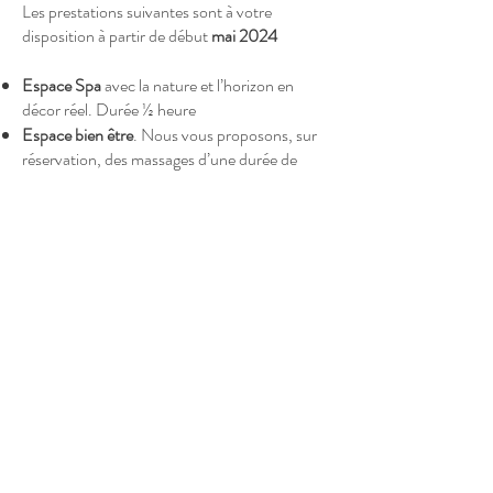
Les prestations suivantes sont à votre
disposition à partir de début
mai 2024
Espace Spa
avec la nature et l’horizon en
décor réel. Durée ½ heure
Espace bien être
. Nous vous proposons, sur
réservation, des massages d’une durée de
1h00 et/ou soins du visage par esthéticienne
diplômée​
Toujours sur réservation,
repas de groupe midi
et/ou soir
, jusqu’à 18 personnes
Salons de thé
. Lieu d’accueil pour
randonneurs, sportifs ou promeneurs, en
visite ou de passage sur la commune et en
quête d’un lieu pour une pause restauratrice
En belle saison,
organisation barbecue,
fonction des clients en table d’hôtes
Vente
produits cosmétiques
Vente
produits artisanaux maison
, confiture